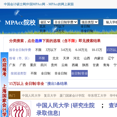
中国会计硕士网|中国MPAcc网 - MPAcc的网上家园
MPAcc院校
分类搜索，点击
选择
下面的选项（含
不限
）即见搜索结果
按非全日制学费
不限
3万以下
3-6万元
6-10万元
10-15万
15万以
按省（市、区）
不限
北京
天津
河北
山西
内蒙古
辽宁
广东
广西
重庆
四川
贵州
云南
西藏
陕西
甘肃
青海
宁
按就读类型
不限
全日制
非全日制
全日制/非全
按"
15万以上 全日制/非全
"搜出5条结果
热门
中国人民大学
复旦大学
厦门国家会计学院
华东理工大学
华中
；
中国人民大学
[研究生院
查询
录取信息]