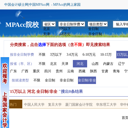
中国会计硕士网|中国MPAcc网 - MPAcc的网上家园
MPAcc院校
分类搜索，点击
选择
下面的选项（含
不限
）即见搜索结果
按非全日制学费
不限
3万以下
3-6万元
6-10万元
10-15万
15万以
按省（市、区）
不限
北京
天津
河北
山西
内蒙古
辽宁
广东
广西
重庆
四川
贵州
云南
西藏
陕西
甘肃
青海
宁
按就读类型
不限
全日制
非全日制
全日制/非全
按"
15万以上 河北 全日制/非全
"搜出0条结果
热门
中国人民大学
复旦大学
厦门国家会计学院
华东理工大学
华中
首