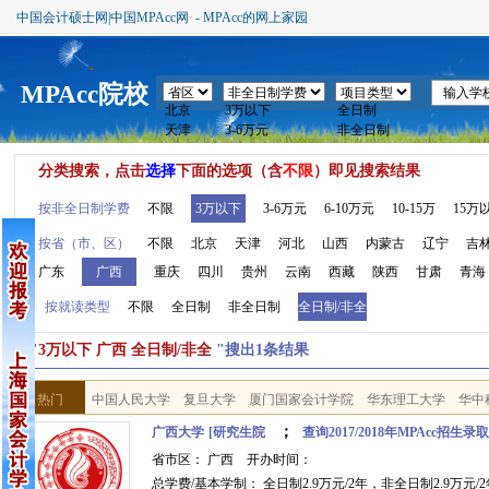
中国会计硕士网|中国MPAcc网 - MPAcc的网上家园
MPAcc院校
分类搜索，点击
选择
下面的选项（含
不限
）即见搜索结果
按非全日制学费
不限
3万以下
3-6万元
6-10万元
10-15万
15万
按省（市、区）
不限
北京
天津
河北
山西
内蒙古
辽宁
吉
广东
广西
重庆
四川
贵州
云南
西藏
陕西
甘肃
青海
按就读类型
不限
全日制
非全日制
全日制/非全
按"
3万以下 广西 全日制/非全
"搜出1条结果
热门
中国人民大学
复旦大学
厦门国家会计学院
华东理工大学
华中
；
广西大学
[研究生院
查询2017/2018年MPAcc招生录
省市区： 广西 开办时间：
总学费/基本学制： 全日制2.9万元/2年，非全日制2.9万元/