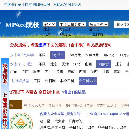
中国会计硕士网|中国MPAcc网 - MPAcc的网上家园
MPAcc院校
分类搜索，点击
选择
下面的选项（含
不限
）即见搜索结果
按非全日制学费
不限
3万以下
3-6万元
6-10万元
10-15万
15万
按省（市、区）
不限
北京
天津
河北
山西
内蒙古
辽宁
广东
广西
重庆
四川
贵州
云南
西藏
陕西
甘肃
青海
宁
按就读类型
不限
全日制
非全日制
全日制/非全
按"
3万以下 内蒙古 全日制/非全
"搜出1条结果
热门
中国人民大学
复旦大学
厦门国家会计学院
华东理工大学
华中
；
内蒙古农业大学
[研究生院
查询2017/2018年MPAc
省市区： 内蒙古 开办时间：
总学费/基本学制： 全日制2万元/2年，非全日制3万元/3年