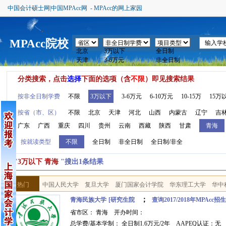
中国会计硕士网|中国MPAcc网 - MPAcc的网上家园
MPAcc院校
分类搜索，点击
选择
下面的选项（含
不限
）即见搜索结果
按非全日制学费
不限
3万以下
3-6万元
6-10万元
10-15万
15万
按省（市、区）
不限
北京
天津
河北
山西
内蒙古
辽宁
吉
广东
广西
重庆
四川
贵州
云南
西藏
陕西
甘肃
青海
按就读类型
不限
全日制
非全日制
全日制/非全
按"
3万以下 青海
"搜出1条结果
热门
中国人民大学
复旦大学
厦门国家会计学院
华东理工大学
华中
；
青海民族大学
[研究生院
查询2017/2018年MPAcc
省市区： 青海 开办时间：
总学费/基本学制： 全日制1.6万元/2年 AAPEQ认证：无