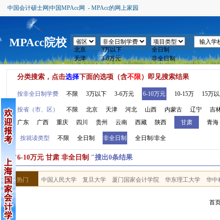
中国会计硕士网|中国MPAcc网 - MPAcc的网上家园
MPAcc院校
分类搜索，点击
选择
下面的选项（含
不限
）即见搜索结果
按非全日制学费
不限
3万以下
3-6万元
6-10万元
10-15万
15万
按省（市、区）
不限
北京
天津
河北
山西
内蒙古
辽宁
吉
广东
广西
重庆
四川
贵州
云南
西藏
陕西
甘肃
青海
按就读类型
不限
全日制
非全日制
全日制/非全
按"
6-10万元 甘肃 非全日制
"搜出0条结果
热门
中国人民大学
复旦大学
厦门国家会计学院
华东理工大学
华中
首