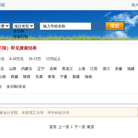
家园
加
不限
）即见搜索结果
万元
6-10万元
10-15万
15万以上
河北
山西
内蒙古
辽宁
吉林
黑龙江
上海
江苏
浙江
安徽
福建
云南
西藏
陕西
甘肃
青海
宁夏
新疆
海南
制
全日制/非全
家会计学院
华东理工大学
华中科技大学
首页
上一页
1
下一页
尾页