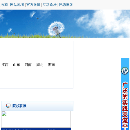
入收藏
|
网站地图
|
官方微博
|
互动论坛
|
怀恋旧版
江西
山东
河南
湖北
湖南
院校联展