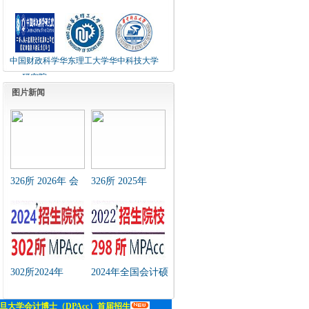
中国财政科学
华东理工大学
华中科技大学
研究院
图片新闻
326所 2026年 会
326所 2025年
计硕士（MPAcc）
MPAcc招生简章及
招生简章 汇总
近年招生复试分数
线汇总
302所2024年
2024年全国会计硕
MPAcc招生简章及
士（MPAcc）研究
近年招生复试分数
生院（链接）汇总
线汇总
表
旦大学会计博士（DPAcc）首届招生