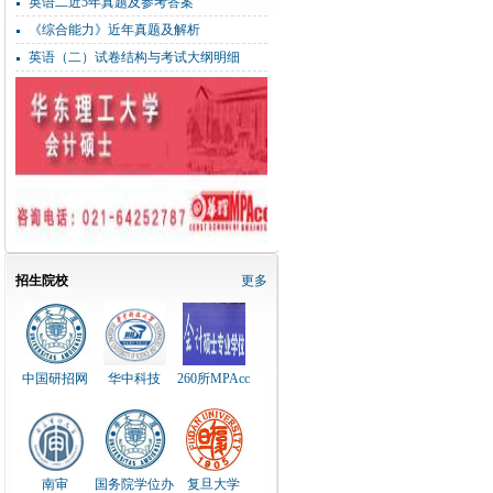
英语二近5年真题及参考答案
《综合能力》近年真题及解析
英语（二）试卷结构与考试大纲明细
招生院校
更多
中国研招网
华中科技
260所MPAcc
南审
国务院学位办
复旦大学