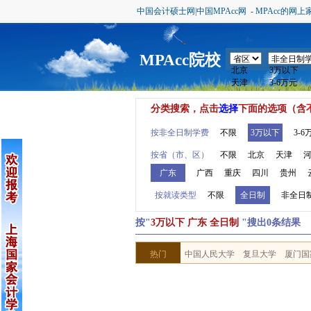
中国会计硕士网|中国MPAcc网 - MPAcc的网上
MPAcc院校
分类搜索，点击
选择
下面的选项（含
按非全日制学费
不限
3万以下
3-6
按省（市、区）
不限
北京
天津
广东
广西
重庆
四川
贵州
按就读类型
不限
全日制
非全日
按"
3万以下 广东 全日制
"搜出0条结果
热门
中国人民大学
复旦大学
厦门国