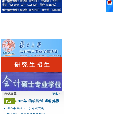
考纲真题
更多>>
2025年《综合能力》考纲 (略微
变化)
2025年 英语（二）考试大纲