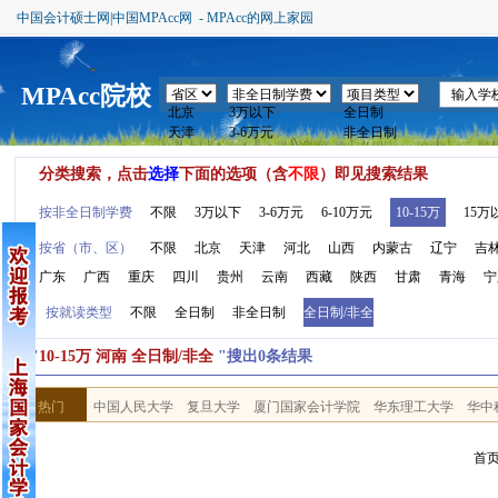
中国会计硕士网|中国MPAcc网 - MPAcc的网上家园
MPAcc院校
分类搜索，点击
选择
下面的选项（含
不限
）即见搜索结果
按非全日制学费
不限
3万以下
3-6万元
6-10万元
10-15万
15万
按省（市、区）
不限
北京
天津
河北
山西
内蒙古
辽宁
吉
广东
广西
重庆
四川
贵州
云南
西藏
陕西
甘肃
青海
宁
按就读类型
不限
全日制
非全日制
全日制/非全
按"
10-15万 河南 全日制/非全
"搜出0条结果
热门
中国人民大学
复旦大学
厦门国家会计学院
华东理工大学
华中
首