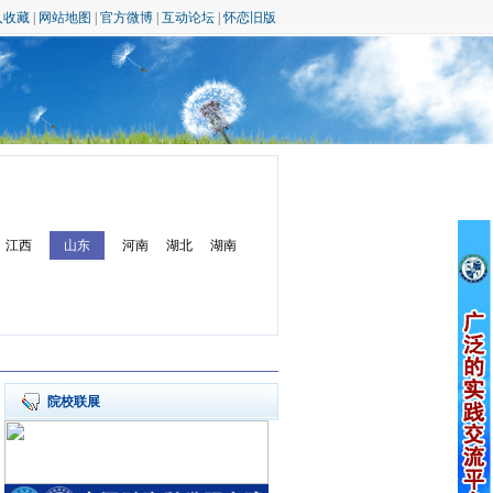
入收藏
|
网站地图
|
官方微博
|
互动论坛
|
怀恋旧版
江西
山东
河南
湖北
湖南
院校联展