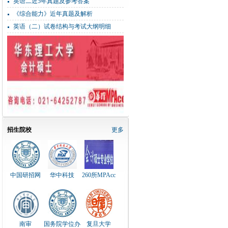
英语二近5年真题及参考答案
《综合能力》近年真题及解析
英语（二）试卷结构与考试大纲明细
招生院校
更多
中国研招网
华中科技
260所MPAcc
南审
国务院学位办
复旦大学