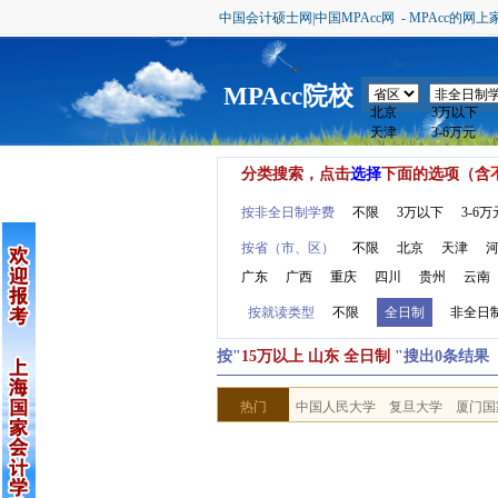
中国会计硕士网|中国MPAcc网 - MPAcc的网上
MPAcc院校
分类搜索，点击
选择
下面的选项（含
按非全日制学费
不限
3万以下
3-6万
按省（市、区）
不限
北京
天津
广东
广西
重庆
四川
贵州
云南
按就读类型
不限
全日制
非全日
按"
15万以上 山东 全日制
"搜出0条结果
热门
中国人民大学
复旦大学
厦门国