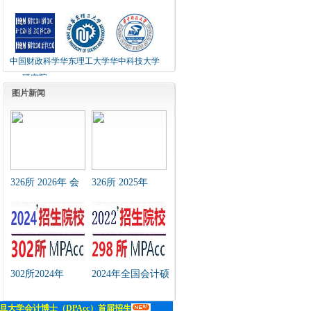
中国财政科学
华东理工大学
华中科技大学
研究院
图片新闻
326所 2026年 会
326所 2025年
计硕士（MPAcc）
MPAcc招生简章及
招生简章 汇总
近年招生复试分数
线汇总
302所2024年
2024年全国会计硕
MPAcc招生简章及
士（MPAcc）研究
近年招生复试分数
生院（链接）汇总
线汇总
表
旦大学会计博士（DPAcc）首届招生