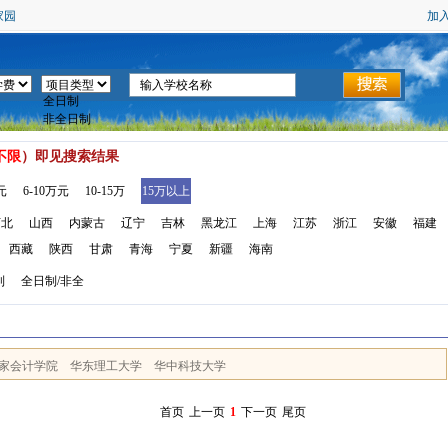
家园
加
不限
）即见搜索结果
元
6-10万元
10-15万
15万以上
河北
山西
内蒙古
辽宁
吉林
黑龙江
上海
江苏
浙江
安徽
福建
西藏
陕西
甘肃
青海
宁夏
新疆
海南
制
全日制/非全
家会计学院
华东理工大学
华中科技大学
首页
上一页
1
下一页
尾页