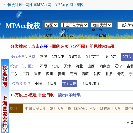
中国会计硕士网|中国MPAcc网 - MPAcc的网上家园
MPAcc院校
分类搜索，点击
选择
下面的选项（含
不限
）即见搜索结果
按非全日制学费
不限
3万以下
3-6万元
6-10万元
10-15万
15万以
按省（市、区）
不限
北京
天津
河北
山西
内蒙古
辽宁
吉
广东
广西
重庆
四川
贵州
云南
西藏
陕西
甘肃
青海
宁
按就读类型
不限
全日制
非全日制
全日制/非全
按"
15万以上 福建 非全日制
"搜出0条结果
热门
中国人民大学
复旦大学
厦门国家会计学院
华东理工大学
华中
首