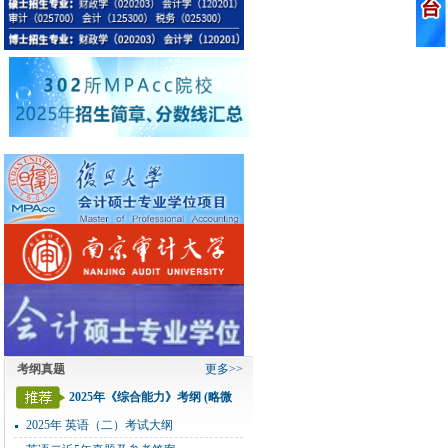
考纲真题
更多>>
2025年《综合能力》考纲 (略微
变化)
2025年 英语（二）考试大纲