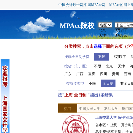
中国会计硕士网|中国MPAcc网 - MPAcc的网上
MPAcc院校
分类搜索，点击
选择
下面的选项（含
按非全日制学费
不限
3万以下
按省（市、区）
不限
北京
天津
广东
广西
重庆
四川
贵州
云南
按就读类型
不限
全日制
非全日
按"
上海 全日制
"搜出1条结果
热门
中国人民大学
复旦大学
厦门国
上海交通大学
[研究生
省市区： 上海 开办时
总学费/基本学制： 全日制