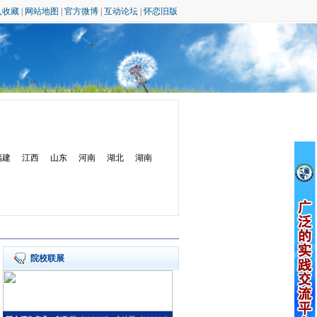
入收藏
|
网站地图
|
官方微博
|
互动论坛
|
怀恋旧版
福建
江西
山东
河南
湖北
湖南
院校联展