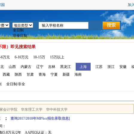
家园
加
不限
）即见搜索结果
3-6万元
6-10万元
10-15万
15万以上
河北
山西
内蒙古
辽宁
吉林
黑龙江
上海
江苏
浙江
安徽
西藏
陕西
甘肃
青海
宁夏
新疆
海南
制
全日制/非全
家会计学院
华东理工大学
华中科技大学
；
院
查询2017/2018年MPAcc招生录取信息]
间：
5.8万元/2年 AAPEQ认证：无