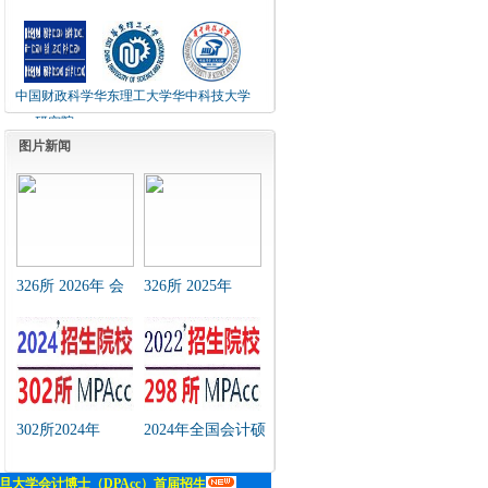
中国财政科学
华东理工大学
华中科技大学
研究院
图片新闻
326所 2026年 会
326所 2025年
计硕士（MPAcc）
MPAcc招生简章及
招生简章 汇总
近年招生复试分数
线汇总
302所2024年
2024年全国会计硕
MPAcc招生简章及
士（MPAcc）研究
近年招生复试分数
生院（链接）汇总
线汇总
表
旦大学会计博士（DPAcc）首届招生