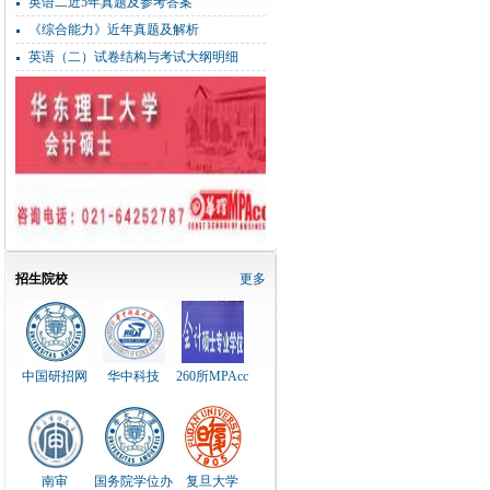
英语二近5年真题及参考答案
《综合能力》近年真题及解析
英语（二）试卷结构与考试大纲明细
招生院校
更多
中国研招网
华中科技
260所MPAcc
南审
国务院学位办
复旦大学