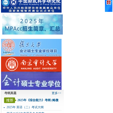
考纲真题
更多>>
2025年《综合能力》考纲 (略微
变化)
2025年 英语（二）考试大纲