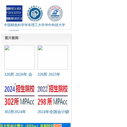
中国财政科学
华东理工大学
华中科技大学
研究院
图片新闻
326所 2026年 会
326所 2025年
计硕士（MPAcc）
MPAcc招生简章及
招生简章 汇总
近年招生复试分数
线汇总
302所2024年
2024年全国会计硕
MPAcc招生简章及
士（MPAcc）研究
近年招生复试分数
生院（链接）汇总
线汇总
表
旦大学会计博士（DPAcc）首届招生