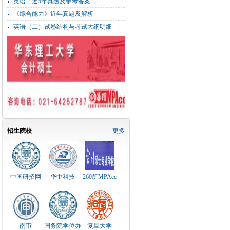
英语二近5年真题及参考答案
《综合能力》近年真题及解析
英语（二）试卷结构与考试大纲明细
招生院校
更多
中国研招网
华中科技
260所MPAcc
南审
国务院学位办
复旦大学