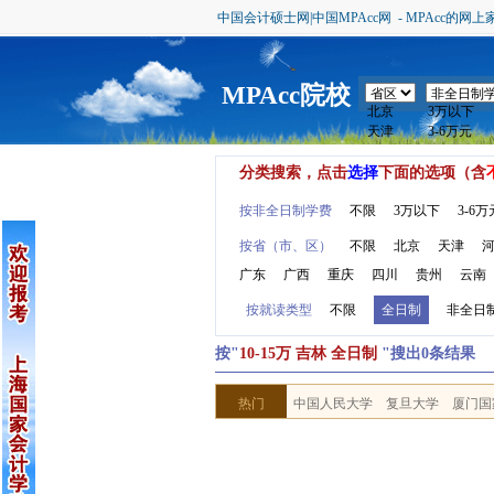
中国会计硕士网|中国MPAcc网 - MPAcc的网上
MPAcc院校
分类搜索，点击
选择
下面的选项（含
按非全日制学费
不限
3万以下
3-6万
按省（市、区）
不限
北京
天津
广东
广西
重庆
四川
贵州
云南
按就读类型
不限
全日制
非全日
按"
10-15万 吉林 全日制
"搜出0条结果
热门
中国人民大学
复旦大学
厦门国