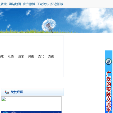
入收藏
|
网站地图
|
官方微博
|
互动论坛
|
怀恋旧版
福建
江西
山东
河南
湖北
湖南
院校联展