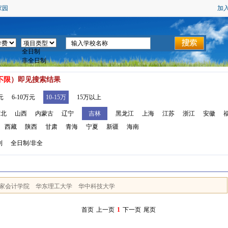
家园
加
不限
）即见搜索结果
元
6-10万元
10-15万
15万以上
河北
山西
内蒙古
辽宁
吉林
黑龙江
上海
江苏
浙江
安徽
西藏
陕西
甘肃
青海
宁夏
新疆
海南
制
全日制/非全
家会计学院
华东理工大学
华中科技大学
首页
上一页
1
下一页
尾页