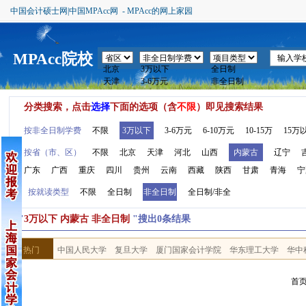
中国会计硕士网|中国MPAcc网 - MPAcc的网上家园
MPAcc院校
分类搜索，点击
选择
下面的选项（含
不限
）即见搜索结果
按非全日制学费
不限
3万以下
3-6万元
6-10万元
10-15万
15万
按省（市、区）
不限
北京
天津
河北
山西
内蒙古
辽宁
广东
广西
重庆
四川
贵州
云南
西藏
陕西
甘肃
青海
宁
按就读类型
不限
全日制
非全日制
全日制/非全
按"
3万以下 内蒙古 非全日制
"搜出0条结果
热门
中国人民大学
复旦大学
厦门国家会计学院
华东理工大学
华中
首