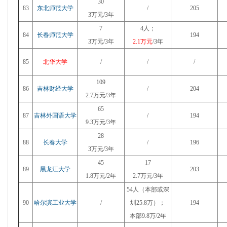
30
83
东北师范大学
/
205
3万元/3年
7
4人；
84
长春师范大学
194
3万元/3年
2.1万元
/3年
85
北华大学
/
/
/
109
86
吉林财经大学
/
204
2.7万元/3年
65
87
吉林外国语大学
/
194
9.3万元/3年
28
88
长春大学
/
196
3万元/3年
45
17
89
黑龙江大学
203
1.8万元/2年
2.7万元/3年
54人（本部或深
90
哈尔滨工业大学
/
圳25.8万）；
194
本部9.8万/2年