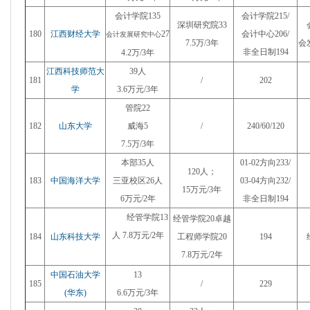
会计学院135
会计学院215/
深圳研究院33
180
江西财经大学
27
会计中心206/
会计发展研究中心
7.5万/3年
会
非全日制194
4.2万/3年
江西科技师范大
39人
181
/
202
学
3.6万元/3年
管院22
182
山东大学
威海5
/
240/60/120
7.5万/3年
本部35人
01-02方向233/
120人；
183
中国海洋大学
三亚校区26人
03-04方向232/
15万元/3年
6万元/2年
非全日制194
经管学院13
经管学院20卓越
人 7.8万元/2年
184
山东科技大学
工程师学院20
194
7.8万元/2年
中国石油大学
13
185
/
229
(华东)
6.6万元/3年