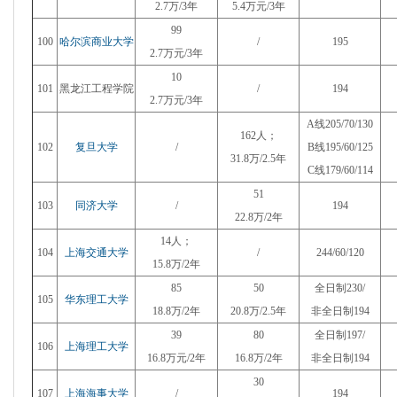
2.7万/3年
5.4万元/3年
99
100
哈尔滨商业大学
/
195
2.7万元/3年
10
101
黑龙江工程学院
/
194
2.7万元/3年
A线205/70/130
162人；
102
复旦大学
/
B线195/60/125
31.8万/2.5年
C线179/60/114
51
103
同济大学
/
194
22.8万/2年
14人；
104
上海交通大学
/
244/60/120
15.8万/2年
85
50
全日制230/
105
华东理工大学
18.8万/2年
20.8万/2.5年
非全日制194
39
80
全日制197/
106
上海理工大学
16.8万元/2年
16.8万/2年
非全日制194
30
107
上海海事大学
/
194