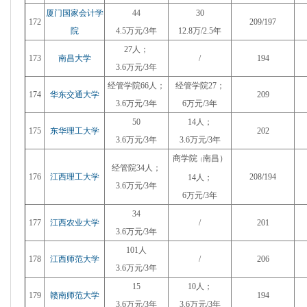
厦门国家会计学
44
30
172
209/197
院
4.5万元/3年
12.8万/2.5年
27人；
173
南昌大学
/
194
3.6万元/3年
经管学院66人；
经管学院27
；
174
华东交通大学
209
3.6万元/3年
6万元/3年
50
14人；
175
东华理工大学
202
3.6万元/3年
3.6万元/3年
商学院
南昌）
（
经管院34人；
176
江西理工大学
208/194
14人；
3.6万元/3年
6万元/3年
34
177
江西农业大学
/
201
3.6万元/3年
101人
178
江西师范大学
/
206
3.6万元/3年
15
10人；
179
赣南师范大学
194
3.6万元/3年
3.6万元/3年