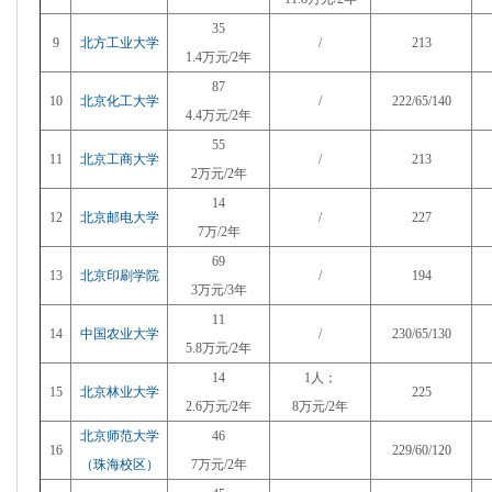
35
9
北方工业大学
/
213
1.4万元/2年
87
10
北京化工大学
/
222/65/140
4.4万元/2年
55
11
北京工商大学
/
213
2万元/2年
14
12
北京邮电大学
/
227
7万/2年
69
13
北京印刷学院
/
194
3万元/3年
11
14
中国农业大学
/
230/65/130
5.8万元/2年
14
1人；
15
北京林业大学
225
2.6万元/2年
8万元/
2
年
北京师范大学
46
16
229/60/120
（珠海校区）
7万元/2年