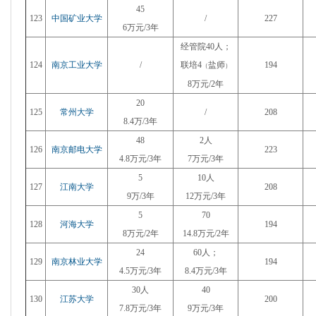
45
123
中国矿业大学
/
227
6万元/3年
经管院40人；
124
南京工业大学
/
联培4
盐师
194
（
）
8万元/2年
20
125
常州大学
/
208
8.4万/3年
48
2人
126
南京邮电大学
223
4.8万元/3年
7万元/3年
5
10人
127
江南大学
208
9万/3年
12万元/3年
5
70
128
河海大学
194
8万元/2年
14.8万元/2年
24
60人；
129
南京林业大学
194
4.5万元
/3年
8.4万元/3年
30人
40
130
江苏大学
200
7.8万元/3年
9万元/3年