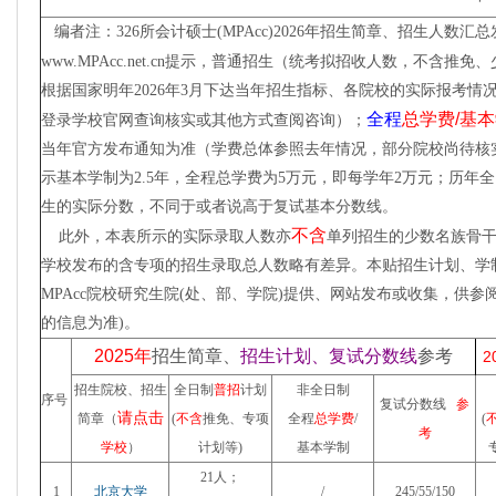
编者注：
326所
会计硕士(MPAcc)
2026年
招生简章、招生人数汇总
www.MPAcc.net.cn提示，普通招生（统考拟招收人数，不含推
根据
国家明年2026年3月下达当年招生指标、各院校的实际报考
全程
总学费
/基本
登录学校官网
查询
核实或其他方式查阅咨询
）；
当年官方发布通知为准（学费总体参照去年情况，部分院校尚待核实后
示基本学制为2.5年，全程总学费为5万元，即每学年2万元；历年
生的实际分数，不同于或者说高于复试基本分数线。
不含
此外，本表
所示的实际录取人数亦
单列招生的少数名族骨
学校发布的含专项的招生录取总人数略有差异。本贴招生计划、学
MPAcc院校研究生院(处、部、学院)提供、网站发布或收集，供
的信息为准)。
2025年
招生简章、
招生
计划、复试分数线
参考
2
招生院校、招生
全日制
普招
计划
非全日制
序号
复试分数线
参
请点击
简章（
(
不含
推免、专项
全程
总学费
/
(
考
学校
）
计划等)
基本学制
21人；
1
北京大学
/
245/55/150