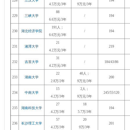
228
江汉大学
194
4.5万元/3年
9万元/3年
88
229
三峡大学
/
194
6.6万元/3年
191人；
230
湖北经济学院
/
194
6.6万元/3年
21
231
湘潭大学
/
219
4.2万元/3年
31
232
吉首大学
/
184/43/86
4.2万元/3年
22
40人；
233
湖南大学
200
2.8万/2年
9万元/3年
15
2人；
234
中南大学
245/55/120
4.2万/3年
9万元/3年
27
18
235
湖南科技大学
194
4.2万/3年
5.7万/3年
57
20
236
长沙理工大学
201
4.2万/3年
9万/3年