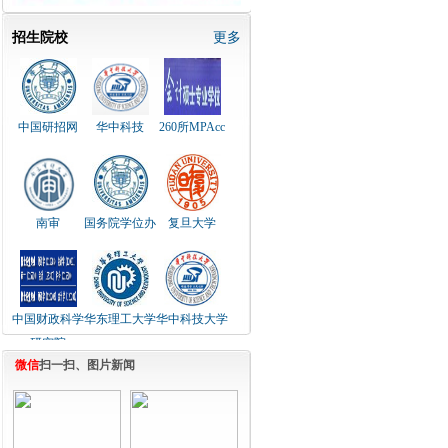
招生院校
更多
中国研招网
华中科技
260所MPAcc
南审
国务院学位办
复旦大学
中国财政科学
华东理工大学
华中科技大学
研究院
微信
扫一扫、图片新闻