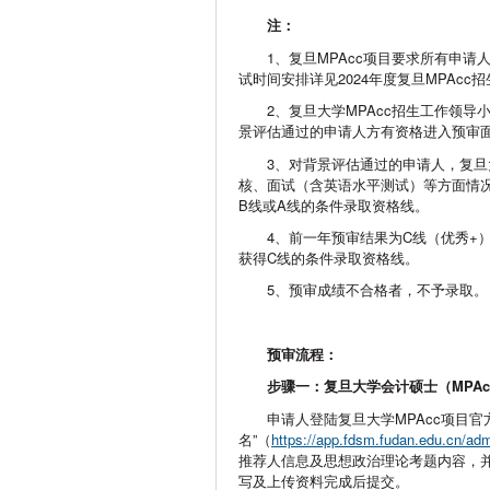
注：
1、复旦MPAcc项目要求所有申
试时间安排详见2024年度复旦MPAcc
2、复旦大学MPAcc招生工作领
景评估通过的申请人方有资格进入预审
3、对背景评估通过的申请人，复旦
核、面试（含英语水平测试）等方面情
B线或A线的条件录取资格线。
4、前一年预审结果为C线（优秀+
获得C线的条件录取资格线。
5、预审成绩不合格者，不予录取。
预审流程：
步骤一：
复旦大学会计硕士（
MPAc
申请人登陆复旦大学MPAcc项目官
名”（
https://app.fdsm.fudan.edu.cn/ad
推荐人信息及思想政治理论考题内容，
写及上传资料完成后提交。