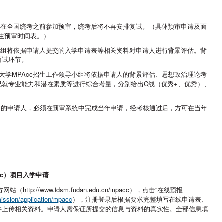
请人在全国统考之前参加预审，统考后将不再安排复试。（具体预审申请及面
招生预审时间表。）
导小组将依据申请人提交的入学申请表等相关资料对申请人进行背景评估。背
面试环节。
大学MPAcc招生工作领导小组将依据申请人的背景评估、思想政治理论考
况就专业能力和潜在素质等进行综合考量，分别给出C线（优秀+、优秀）、
）的申请人，必须在预审系统中完成当年申请，经考核通过后，方可在当年
c
）项目入学申请
方网站（
http://www.fdsm.fudan.edu.cn/mpacc
），点击“在线预报
mission/application/mpacc
），注册登录后根据要求完整填写在线申请表、
并上传相关资料。申请人需保证所提交的信息与资料的真实性。全部信息填