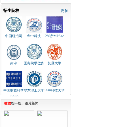
招生院校
更多
中国研招网
华中科技
260所MPAcc
南审
国务院学位办
复旦大学
中国财政科学
华东理工大学
华中科技大学
研究院
微信
扫一扫、图片新闻