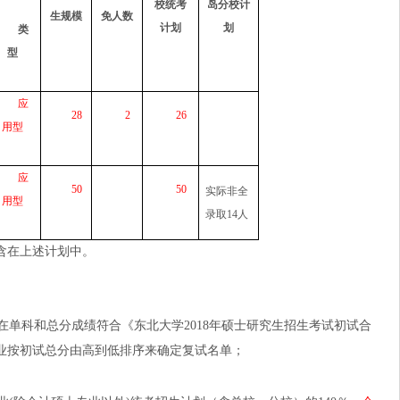
校统考
岛分校计
生规模
免人数
计划
划
类
型
应
28
2
26
用型
应
50
50
实际非全
用型
录取14人
含在上述计划中。
在单科和总分成绩符合《东北大学
2018
年硕士研究生招生考试初试合
业按初试总分由高到低排序来确定复试名单；