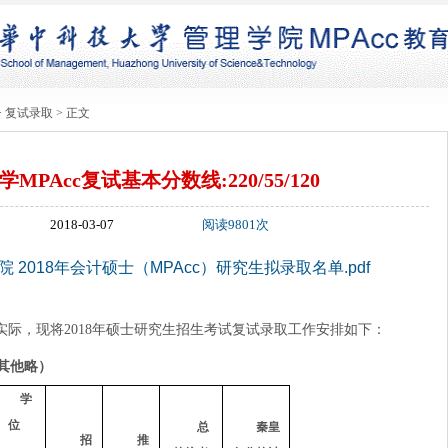
>
复试录取
> 正文
学MPAcc复试基本分数线:220/55/120
2018-03-07
阅读9801次
2018年会计硕士（MPAcc）研究生拟录取名单.pdf
实际，现将
2018
年硕士研究生招生考试复试录取工作安排如下：
其他略）
学
位
总
秦皇
招
推