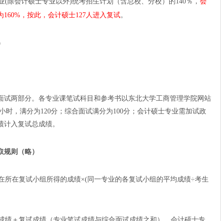
业
(
除会计硕士专业以外
)
统考招生计划（含总校、分校）的
140
％，
会
为
160%，按此，
会计硕士127人进入复试
。
）
面试两部分。
各专业课笔试科目和参考书以东北大学工商管理学院网站
小时，满分为
120
分；综合面试满分为
100
分；
会计硕士专业需加试政
绩计入复试总成绩
。
取规则（略）
在所在复试小组所得的成绩×
(
同一专业的各复试小组的平均成绩÷考生
成绩＋复试成绩（专业笔试成绩与综合面试成绩之和），会计硕士专